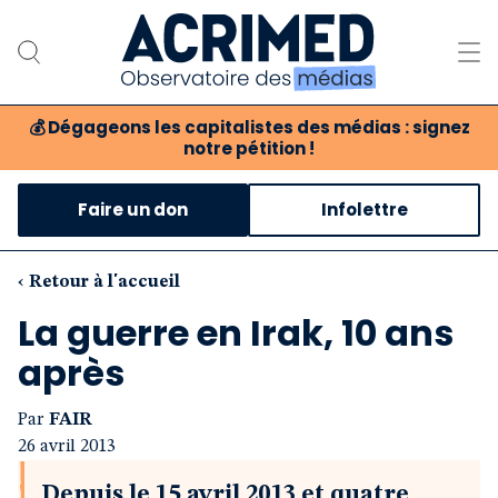
💰
Dégageons les capitalistes des médias : signez
notre pétition !
Notre association
Faire un don
Infolettre
Notre critique des médias
Nos propositions
‹ Retour à l'accueil
La guerre en Irak, 10 ans
Notre revue
après
Boutique
Par
FAIR
26 avril 2013
Depuis le 15 avril 2013 et quatre