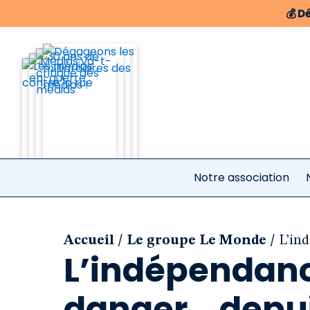
💰
Dé
Notre association
/
/
Accueil
Le groupe Le Monde
L’in
L’indépendan
danger… depui