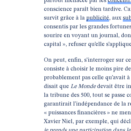
partout menacée par les
concentr
conscience paraît bien tardive. C
survit grâce à la
publicité
, aux
su
consentis par les grandes fortunes 
sourire en voyant un journal, dont
capital », refuser qu’elle s’appliqu
On peut, enfin, s’interroger sur c
consiste à choisir le moins pire d
probablement pas celle qu’avait à
disait que
Le Monde
devait être 
la tribune des 500, tout se passe 
garantirait l’indépendance de la 
« puissances financières » ne men
Xavier Niel, par exemple, qui décl
je prends une participation dans le