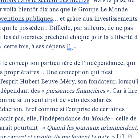
ations dans le secteur des médias
. Mais la prise de
ar voilà bientôt dix ans que le Groupe Le Monde
bventions publiques
… et grâce aux investissements
qui le possèdent. Difficile, par ailleurs, de ne pas
 les éditocrates prêchent chaque jour la « liberté 
e, cette fois, à ses dépens
[
1
]
...
ette conception particulière de l’indépendance, qui
es propriétaires… Une conception qui n’est
 l’esprit Hubert Beuve-Méry, son fondateur, lorsqu’i
indépendant des «
puissances financières
». Car à lire
comme si un seul droit de veto des salariés
rédaction. Bref comme si l’emprise de certaines
açait pas, elle, l’indépendance du
Monde
– celle de
arait pourtant : «
Quand les journaux m’emmerdent,
ur canard et ensuite ils me foutent la paix.
»
[
2
]
. Et