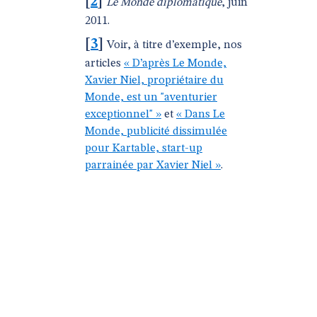
[
2
]
Le Monde diplomatique
, juin
2011.
[
3
]
Voir, à titre d’exemple, nos
articles
« D’après Le Monde,
Xavier Niel, propriétaire du
Monde, est un "aventurier
exceptionnel" »
et
« Dans Le
Monde, publicité dissimulée
pour Kartable, start-up
parrainée par Xavier Niel »
.