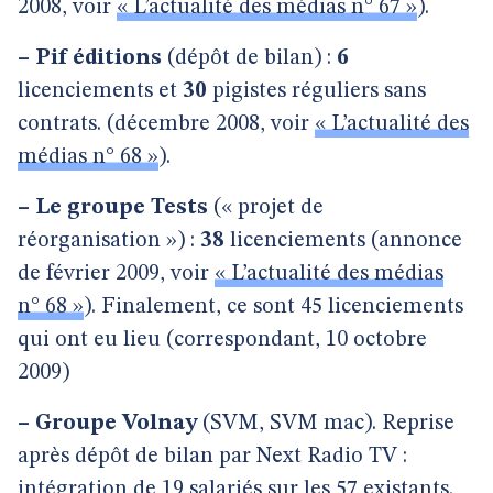
2008, voir
« L’actualité des médias n° 67 »
).
–
Pif éditions
(dépôt de bilan) :
6
licenciements et
30
pigistes réguliers sans
contrats. (décembre 2008, voir
« L’actualité des
médias n° 68 »
).
–
Le groupe Tests
(« projet de
réorganisation ») :
38
licenciements (annonce
de février 2009, voir
« L’actualité des médias
n° 68 »
). Finalement, ce sont 45 licenciements
qui ont eu lieu (correspondant, 10 octobre
2009)
–
Groupe Volnay
(SVM, SVM mac). Reprise
après dépôt de bilan par Next Radio TV :
intégration de 19 salariés sur les 57 existants.