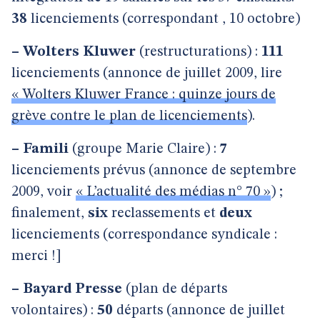
38
licenciements (correspondant , 10 octobre)
–
Wolters Kluwer
(restructurations) :
111
licenciements (annonce de juillet 2009, lire
« Wolters Kluwer France : quinze jours de
grève contre le plan de licenciements
).
–
Famili
(groupe Marie Claire) :
7
licenciements prévus (annonce de septembre
2009, voir
« L’actualité des médias n° 70 »
) ;
finalement,
six
reclassements et
deux
licenciements (correspondance syndicale :
merci !]
–
Bayard Presse
(plan de départs
volontaires) :
50
départs (annonce de juillet