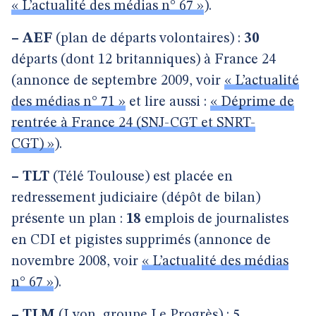
« L’actualité des médias n° 67 »
).
–
AEF
(plan de départs volontaires) :
30
départs (dont 12 britanniques) à France 24
(annonce de septembre 2009, voir
« L’actualité
des médias n° 71 »
et lire aussi :
« Déprime de
rentrée à France 24 (SNJ-CGT et SNRT-
CGT) »
).
–
TLT
(Télé Toulouse) est placée en
redressement judiciaire (dépôt de bilan)
présente un plan :
18
emplois de journalistes
en CDI et pigistes supprimés (annonce de
novembre 2008, voir
« L’actualité des médias
n° 67 »
).
–
TLM
(Lyon, groupe Le Progrès) : 5