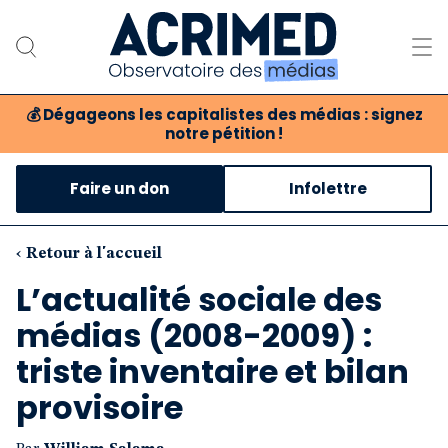
💰
Dégageons les capitalistes des médias : signez
notre pétition !
Notre association
Faire un don
Infolettre
Notre critique des médias
Nos propositions
‹ Retour à l'accueil
L’actualité sociale des
Notre revue
médias (2008-2009) :
Boutique
triste inventaire et bilan
provisoire