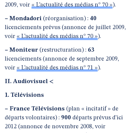
2009, voir
« L’actualité des médias n° 70 »
).
–
Mondadori
(réorganisation) :
40
licenciements prévus (annonce de juillet 2009,
voir
« L’actualité des médias n° 70 »
).
–
Moniteur
(restructuration) :
63
licenciements (annonce de septembre 2009,
voir
« L’actualité des médias n° 71 »
).
II. Audiovisuel <
1. Télévisions
–
France Télévisions
(plan « incitatif » de
départs volontaires) :
900
départs prévus d’ici
2012 (annonce de novembre 2008, voir