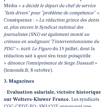
Média «
a décidé le départ
du chef de service
"faits divers" pour "problème de compétence" ».
Conséquence :
« La rédaction grince des dents
et, plus encore le Syndicat national des
journalistes (SNJ) est également monté au
créneau en soulignant "l’interventionnisme du
PDG"
», écrit
Le Figaro
du 15 juillet, dont la
rédaction sait à quoi s’en tenir puisqu’elle
«
dénonce l’omniprésence de Serge Dassault
»
(lemonde.fr, 8 octobre).
3. Magazines
-
Evaluation salariale, victoire historique
sur Wolters-Kluwer France.
Les syndicats
CGC-CFDT-FO- SNJ/CGT annoncent une