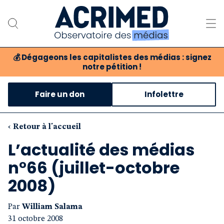
💰
Dégageons les capitalistes des médias : signez
notre pétition !
Notre association
Faire un don
Infolettre
Notre critique des médias
Nos propositions
‹ Retour à l'accueil
L’actualité des médias
Notre revue
n°66 (juillet-octobre
Boutique
2008)
Par
William Salama
31 octobre 2008