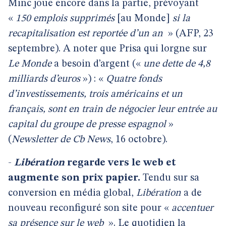
Minc joue encore dans la partie, prévoyant
«
150 emplois supprimés
[au Monde]
si la
recapitalisation est reportée d’un an
» (AFP, 23
septembre). A noter que Prisa qui lorgne sur
Le Monde
a besoin d’argent («
une dette de 4,8
milliards d’euros
») : «
Quatre fonds
d’investissements, trois américains et un
français, sont en train de négocier leur entrée au
capital du groupe de presse espagnol
»
(
Newsletter de Cb News
, 16 octobre).
-
Libération
regarde vers le web et
augmente son prix papier.
Tendu sur sa
conversion en média global,
Libération
a de
nouveau reconfiguré son site pour «
accentuer
sa présence sur le web
». Le quotidien la