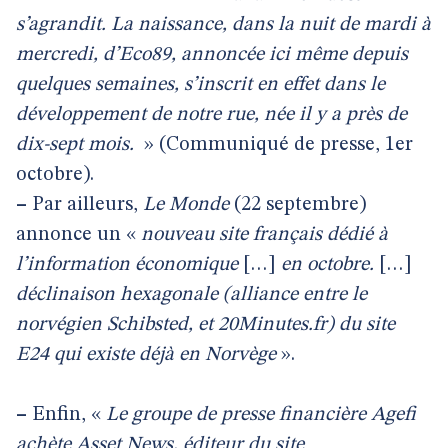
s’agrandit. La naissance, dans la nuit de mardi à
mercredi, d’Eco89, annoncée ici même depuis
quelques semaines, s’inscrit en effet dans le
développement de notre rue, née il y a près de
dix-sept mois.
» (Communiqué de presse, 1er
octobre).
–
Par ailleurs,
Le Monde
(22 septembre)
annonce un «
nouveau site français dédié à
l’information économique
[…]
en octobre.
[…]
déclinaison hexagonale (alliance entre le
norvégien Schibsted, et 20Minutes.fr) du site
E24 qui existe déjà en Norvège
».
–
Enfin, «
Le groupe de presse financière Agefi
achète Asset News, éditeur du site