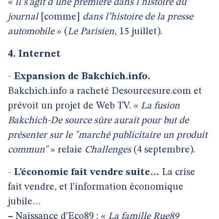
«
il s’agit d’une première dans l’histoire du
journal
[comme]
dans l’histoire de la presse
automobile
» (
Le Parisien
, 15 juillet).
4. Internet
-
Expansion de Bakchich.info.
Bakchich.info a racheté Desourcesure.com et
prévoit un projet de Web TV. «
La fusion
Bakchich-De source sûre aurait pour but de
présenter sur le "marché publicitaire un produit
commun"
» relaie
Challenges
(4 septembre).
-
L’économie fait vendre suite…
La crise
fait vendre, et l’information économique
jubile…
–
Naissance d’Eco89 : «
La famille Rue89