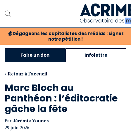
💰
Dégageons les capitalistes des médias : signez
notre pétition !
Notre associat
Faire un don
Infolettre
Notre critique des 
Nos propositio
‹ Retour à l'accueil
Marc Bloch au
Notre revue
Panthéon : l’éditocratie
Boutique
gâche la fête
Par
Jérémie Younes
29 juin 2026