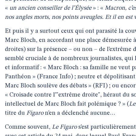
«
un ancien conseiller de l’Élysée
» : «
Macron, c’e
nos angles morts, nos points aveugles. Et il en est 
Et puis il y a surtout ceux qui ont parasité la co
Marc Bloch, en accordant une place démesurée à l
droites) sur la présence – ou non – de l’extrême 
semblé cruciale à de nombreux journalistes, qui l’
et informatif : « Marc Bloch : sa famille ne veut p
Panthéon » (France Info) ; neutre et dépolitisant
Marc Bloch soulève des débats » (RFI) ; ou encore
« Croisade contre l’"extrême droite", héraut du
intellectuel de Marc Bloch fait polémique ? » (
Le
titre du
Figaro
n’en a déclenché aucune…
Comme souvent,
Le Figaro
s’est particulièrement