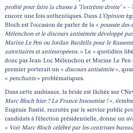
profité pour faire la chasse à "l’extrême droite"
» – 
encore une fois authentiques. Dans
L’Opinion
éga
Bloch est l’occasion de parler de la «
poussée des 
Mélenchon et le discours antisémite développé par
Marine Le Pen ou Jordan Bardella pour le Rassemb
autoritaires et antieuropéens.
» Le « quotidien lib
donc pas Jean-Luc Mélenchon et Marine Le Pen sur
premier porterait un «
discours antisémite
», quan
«
penchants
» problématiques.
Dans cette ambiance, la bride est lâchée sur CNe
Marc Bloch hier ? La France Insoumise !
», s’emba
Eugénie Bastié, recrutée par le service public pou
candidats à l’élection présidentielle, donne un av
«
Voir Marc Bloch célébré par les centristes bureau