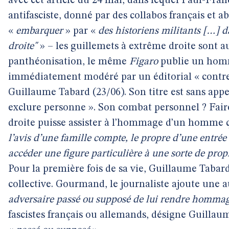
avec cet article du 24 mai, dans lequel Paul-Franç
antifasciste, donné par des collabos français et ab
«
embarquer
» par «
des historiens militants […] d
droite"
» – les guillemets à extrême droite sont au
panthéonisation, le même
Figaro
publie un homm
immédiatement modéré par un éditorial « contre-
Guillaume Tabard (23/06). Son titre est sans ap
exclure personne ». Son combat personnel ? Fai
droite puisse assister à l’hommage d’un homme qu’
l’avis d’une famille compte, le propre d’une entrée 
accéder une figure particulière à une sorte de propr
Pour la première fois de sa vie, Guillaume Tabard
collective. Gourmand, le journaliste ajoute une a
adversaire passé ou supposé de lui rendre hommag
fascistes français ou allemands, désigne Guillau