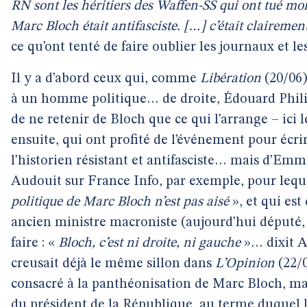
RN sont les héritiers des Waffen-SS qui ont tué mon 
Marc Bloch était antifasciste. […] c’était clairem
ce qu’ont tenté de faire oublier les journaux et le
Il y a d’abord ceux qui, comme
Libération
(20/06)
à un homme politique… de droite, Édouard Philip
de ne retenir de Bloch que ce qui l’arrange – ici le
ensuite, qui ont profité de l’événement pour écri
l’historien résistant et antifasciste… mais d’Emm
Audouit sur France Info, par exemple, pour lequ
politique de Marc Bloch n’est pas aisé
», et qui est
ancien ministre macroniste (aujourd’hui député
faire : «
Bloch, c’est ni droite, ni gauche
»… dixit A
creusait déjà le même sillon dans
L’Opinion
(22/0
consacré à la panthéonisation de Marc Bloch, mai
du président de la République, au terme duquel 