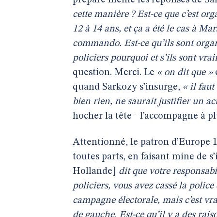
prépare même les réponses de Sa
cette manière ? Est-ce que c’est org
12 à 14 ans, et ça a été le cas à Ma
commando. Est-ce qu’ils sont organi
policiers pourquoi et s’ils sont vr
question. Merci. Le
« on dit que »
e
quand Sarkozy s’insurge,
« il faut
bien rien, ne saurait justifier un ac
hocher la tête - l’accompagne à p
Attentionné, le patron d’Europe 1 
toutes parts, en faisant mine de s’
Hollande]
dit que votre responsabi
policiers, vous avez cassé la police 
campagne électorale, mais c’est vra
de gauche. Est-ce qu’il y a des rais