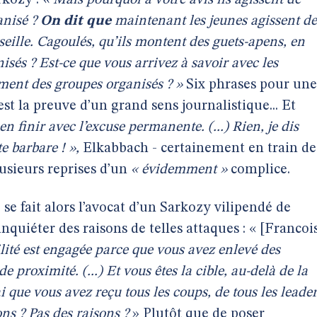
rkozy :
« Mais pourquoi à votre avis ils agissent de
anisé ?
On
dit que
maintenant les jeunes agissent de
rseille. Cagoulés, qu’ils montent des guets-apens, en
sés ? Est-ce que vous arrivez à savoir avec les
aiment des groupes organisés ? »
Six phrases pour une
st la preuve d’un grand sens journalistique... Et
 en finir avec l’excuse permanente. (...) Rien, je dis
te barbare ! »,
Elkabbach - certainement en train de
lusieurs reprises d’un
« évidemment »
complice.
se fait alors l’avocat d’un Sarkozy vilipendé de
inquiéter des raisons de telles attaques : « [Francoi
lité est engagée parce que vous avez enlevé des
de proximité. (...) Et vous êtes la cible, au-delà de la
i que vous avez reçu tous les coups, de tous les leade
ons ? Pas des raisons ?
» Plutôt que de poser