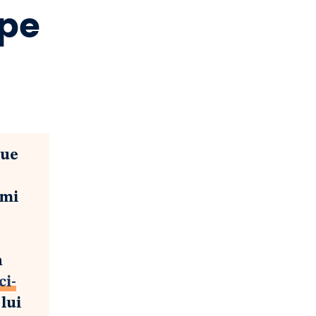
ope
que
ami
n
ci-
 lui