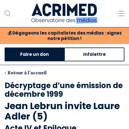
💰
Dégageons les capitalistes des médias : signez
notre pétition !
Notre association
Faire un don
Infolettre
Notre critique des médias
Nos propositions
‹ Retour à l'accueil
Décryptage d’une émission de
Notre revue
décembre 1999
Boutique
Jean Lebrun invite Laure
Adler (5)
Acte IV et Epilogue