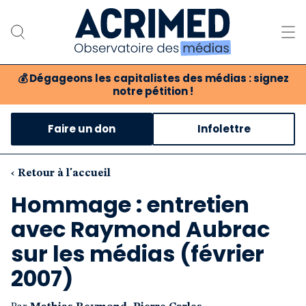
💰
Dégageons les capitalistes des médias : signez
notre pétition !
Notre association
Faire un don
Infolettre
Notre critique des médias
Nos propositions
‹ Retour à l'accueil
Hommage : entretien
Notre revue
avec Raymond Aubrac
Boutique
sur les médias (février
2007)