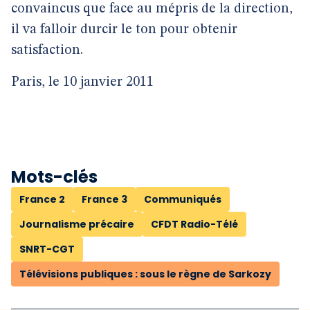
convaincus que face au mépris de la direction,
il va falloir durcir le ton pour obtenir
satisfaction.
Paris, le 10 janvier 2011
Mots-clés
France 2
France 3
Communiqués
Journalisme précaire
CFDT Radio-Télé
SNRT-CGT
Télévisions publiques : sous le règne de Sarkozy