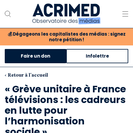
💰
Dégageons les capitalistes des médias : signez
notre pétition !
Notre association
Faire un don
Infolettre
Notre critique des médias
Nos propositions
‹ Retour à l'accueil
« Grève unitaire à France
Notre revue
télévisions : les cadreurs
Boutique
en lutte pour
l’harmonisation
sociale »