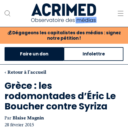
💰
Dégageons les capitalistes des médias : signez
notre pétition !
Notre association
Faire un don
Infolettre
Notre critique des médias
Nos propositions
‹ Retour à l'accueil
Grèce : les
Notre revue
rodomontades d’Éric Le
Boutique
Boucher contre Syriza
Par
Blaise Magnin
28 février 2015