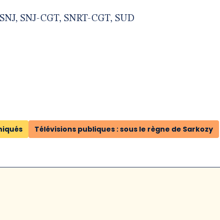
 SNJ, SNJ-CGT, SNRT-CGT, SUD
iqués
Télévisions publiques : sous le règne de Sarkozy