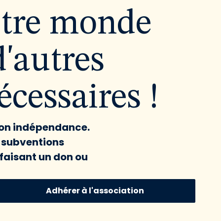
utre monde
d'autres
cessaires !
 son indépendance.
x subventions
faisant un don ou
Adhérer à l'association