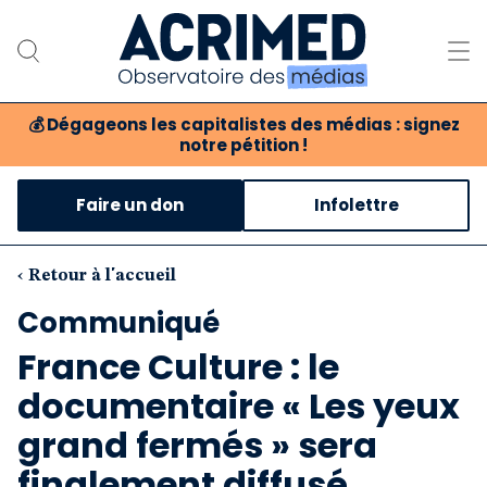
💰
Dégageons les capitalistes des médias : signez
notre pétition !
Notre association
Faire un don
Infolettre
Notre critique des médias
Nos propositions
‹ Retour à l'accueil
Communiqué
Notre revue
France Culture : le
Boutique
documentaire « Les yeux
grand fermés » sera
finalement diffusé...