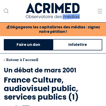
💰
Dégageons les capitalistes des médias : signez
notre pétition !
Notre association
Faire un don
Infolettre
Notre critique des médias
Nos propositions
‹ Retour à l'accueil
Un débat de mars 2001
Notre revue
France Culture,
Boutique
audiovisuel public,
services publics (1)