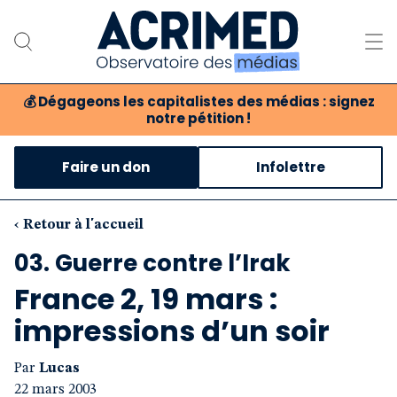
💰
Dégageons les capitalistes des médias : signez
notre pétition !
Notre association
Faire un don
Infolettre
Notre critique des médias
Nos propositions
‹ Retour à l'accueil
03. Guerre contre l’Irak
Notre revue
France 2, 19 mars :
Boutique
impressions d’un soir
Par
Lucas
22 mars 2003