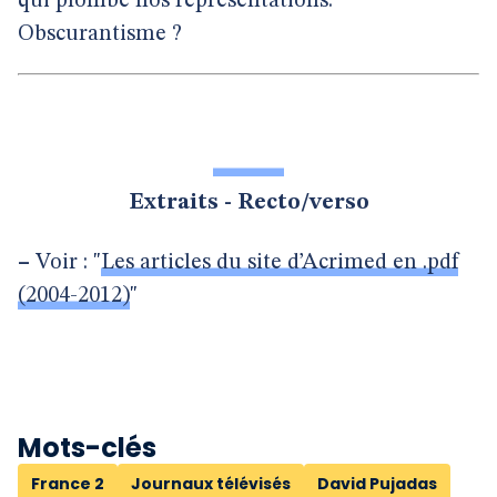
qui plombe nos représentations.
Obscurantisme ?
Extraits - Recto/verso
–
Voir : "
Les articles du site d’Acrimed en .pdf
(2004-2012)
"
Mots-clés
France 2
Journaux télévisés
David Pujadas