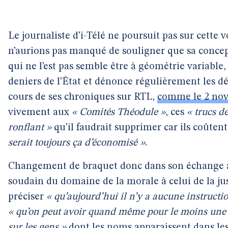
Le journaliste d’i-Télé ne poursuit pas sur cette vo
n’aurions pas manqué de souligner que sa concept
qui ne l’est pas semble être à géométrie variable, 
deniers de l’État et dénonce régulièrement les dé
cours de ses chroniques sur RTL,
comme le 2 nov
vivement aux
« Comités Théodule »
, ces
« trucs d
ronflant »
qu’il faudrait supprimer car ils coûten
serait toujours ça d’économisé »
.
Changement de braquet donc dans son échange av
soudain du domaine de la morale à celui de la jus
préciser
« qu’aujourd’hui il n’y a aucune instructio
« qu’on peut avoir quand même pour le moins une
sur les gens »
dont les noms apparaissent dans les 