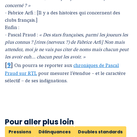
concerné ? »
- Fabrice Arfi : [Il y a des histoires qui concernent des
clubs français.]
Enfin :
- Pascal Praud :
« Des stars françaises, parmi les joueurs les
plus connus ? [rires (nerveux ?) de Fabrice Arfi] Non mais
attendez, moi je ne vais pas citer de noms mais chacun peut
les avoir euh… chacun peut les avoir. »
[
9
]
On pourra se reporter aux
chroniques de Pascal
Praud sur RTL
pour mesurer l’étendue – et le caractère
sélectif – de ses indignations.
Pour aller plus loin
Pressions
Délinquances
Doubles standards