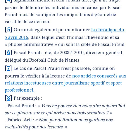
[
4
]
Signalons, même si cela va sans dire, qu’il ne s’agit
pas ici de défendre les individus mis en cause par Pascal
Praud mais de souligner les indignations à géométrie
variable de ce dernier.
[
5
]
On aurait également pu mentionner
la chronique du
5 avril 2016
, dans lequel c’est Thomas Thévenoud et sa
« phobie administrative » qui sont la cible de Pascal Praud.
[
6
]
Pascal Praud a été, de 2008 à 2010, directeur général
délégué du Football Club de Nantes.
[
7
]
Le cas de Pascal Praud n’est pas isolé, comme on
pourra le vérifier à la lecture de
nos articles consacrés aux
relations incestueuses entre journalisme sportif et sport
professionnel
.
[
8
]
Par exemple :
- Pascal Praud :
« Vous ne pouvez rien nous dire aujourd’hui
sur ce plateau sur ce qui arrive dans trois semaines ? »
- Fabrice Arfi :
« Non, par définition nous gardons nos
exclusivités pour nos lecteurs. »