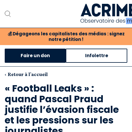
💰
Dégageons les capitalistes des médias : signez
notre pétition !
Notre associat
Faire un don
Infolettre
Notre critique des 
Nos propositio
‹ Retour à l'accueil
« Football Leaks » :
Notre revue
quand Pascal Praud
Boutique
justifie l’évasion fiscale
et les pressions sur les
journalistes