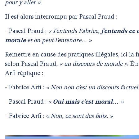
pour y aller »
.
Il est alors interrompu par Pascal Praud :
- Pascal Praud :
« J’entends Fabrice,
j’entends ce 
morale
et on peut l’entendre… »
Remettre en cause des pratiques illégales, ici la fr
selon Pascal Praud,
« un discours de morale »
. Ét
Arfi réplique :
- Fabrice Arfi :
« Non non c’est un discours factuel
- Pascal Praud :
«
Oui mais c’est moral…
»
- Fabrice Arfi :
« Non, ce sont des faits. »