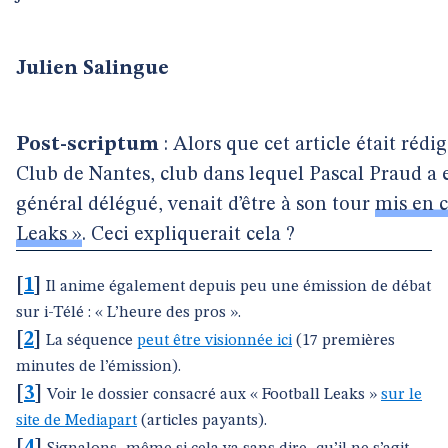
Julien Salingue
Post-scriptum
: Alors que cet article était réd
Club de Nantes, club dans lequel Pascal Praud a 
général délégué, venait d’être à son tour
mis en c
Leaks »
. Ceci expliquerait cela ?
[
1
]
Il anime également depuis peu une émission de débat
sur i-Télé : « L’heure des pros ».
[
2
]
La séquence
peut être visionnée ici
(17 premières
minutes de l’émission).
[
3
]
Voir le dossier consacré aux « Football Leaks »
sur le
site de Mediapart
(articles payants).