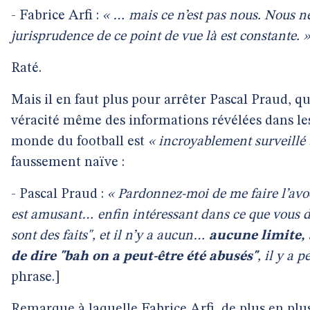
- Fabrice Arfi :
« … mais ce n’est pas nous. Nous n
jurisprudence de ce point de vue là est constante. »
Raté.
Mais il en faut plus pour arrêter Pascal Praud, q
véracité même des informations révélées dans les
monde du football est
« incroyablement surveillé 
faussement naïve :
- Pascal Praud :
« Pardonnez-moi de me faire l’avoca
est amusant… enfin intéressant dans ce que vous di
sont des faits", et il n’y a aucun…
aucune limite,
de dire "bah on a peut-être été abusés"
, il y a 
phrase.]
Remarque à laquelle Fabrice Arfi, de plus en plu