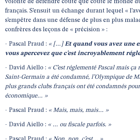
volonté de défendre coûte que coûte le monde du
français. S’ensuit un échange durant lequel « l’a
s’empêtre dans une défense de plus en plus malad
confrères des leçons de « précision » :
- Pascal Praud :
« […]
Et quand vous avez une e
vous apercevez que c’est incroyablement régl
- David Aiello :
« C’est réglementé Pascal mais ça n
Saint-Germain a été condamné, l’Olympique de Mar
plus grands clubs français ont été condamnés pour 
économique… »
- Pascal Praud :
« Mais, mais, mais… »
- David Aiello :
« … ou fiscale parfois. »
- Pascal Praud :
« Non, non, c’est… »