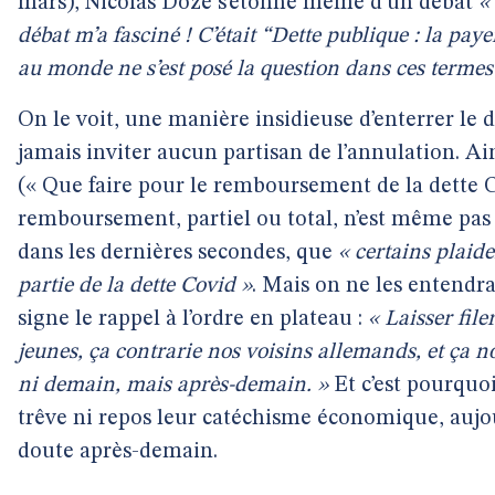
mars), Nicolas Doze s’étonne même d’un débat
«
débat m’a fasciné ! C’était “Dette publique : la pay
au monde ne s’est posé la question dans ces termes-
On le voit, une manière insidieuse d’enterrer le
jamais inviter aucun partisan de l’annulation. Ai
(« Que faire pour le remboursement de la dette Co
remboursement, partiel ou total, n’est même pas
dans les dernières secondes, que
« certains plaid
partie de la dette Covid »
. Mais on ne les entendra
signe le rappel à l’ordre en plateau :
« Laisser file
jeunes, ça contrarie nos voisins allemands, et ça no
ni demain, mais après-demain. »
Et c’est pourquo
trêve ni repos leur catéchisme économique, aujo
doute après-demain.