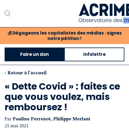
💰
Dégageons les capitalistes des médias : signez
notre pétition !
Notre associat
Faire un don
Infolettre
Notre critique des 
Nos propositio
‹ Retour à l'accueil
« Dette Covid » : faites ce
Notre revue
que vous voulez, mais
Boutique
remboursez !
Par
Pauline Perrenot
,
Philippe Merlant
21 mai 2021