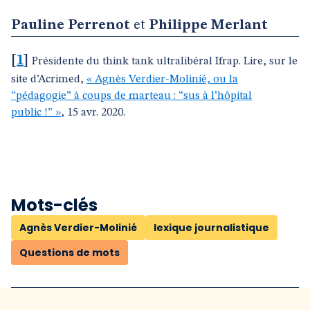
Pauline Perrenot
et
Philippe Merlant
[
1
]
Présidente du think tank ultralibéral Ifrap. Lire, sur le
site d’Acrimed,
« Agnès Verdier-Molinié, ou la
“pédagogie” à coups de marteau : “sus à l’hôpital
public !” »
, 15 avr. 2020.
Mots-clés
Agnès Verdier-Molinié
lexique journalistique
Questions de mots