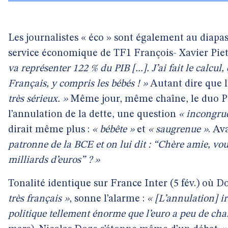
Les journalistes « éco » sont également au diapaso
service économique de TF1 François- Xavier Piet
va représenter 122 % du PIB [...]. J’ai fait le calcu
Français, y compris les bébés ! »
Autant dire que l
très sérieux. »
Même jour, même chaîne, le duo Puj
l’annulation de la dette, une question
« incongru
dirait même plus :
« bébête »
et
« saugrenue »
. Av
patronne de la BCE et on lui dit : “Chère amie, vo
milliards d’euros” ? »
Tonalité identique sur France Inter (5 fév.) où 
très français »
, sonne l’alarme :
« [L’annulation] i
politique tellement énorme que l’euro a peu de cha