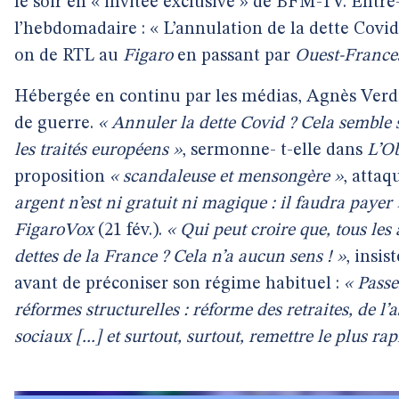
le soir en « invitée exclusive » de BFM-TV. Entre
l’hebdomadaire : « L’annulation de la dette Covid
on de RTL au
Figaro
en passant par
Ouest-France
Hébergée en continu par les médias, Agnès Verdie
de guerre.
« Annuler la dette Covid ? Cela semble si
les traités européens »
, sermonne- t-elle dans
L’O
proposition
« scandaleuse et mensongère »
, attaq
argent n’est ni gratuit ni magique : il faudra payer 
FigaroVox
(21 fév.).
« Qui peut croire que, tous les
dettes de la France ? Cela n’a aucun sens ! »
, insis
avant de préconiser son régime habituel :
« Passe
réformes structurelles : réforme des retraites, de
sociaux [...] et surtout, surtout, remettre le plus r