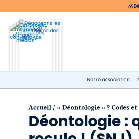
💰
Dé
Notre association
/
Accueil
« Déontologie » ? Codes et
Déontologie : 
recule ! (SNJ)