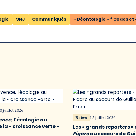
ogie
SNJ
Communiqués
« Déontologie » ? Codes et
0 juillet 2026
Brève
15 juillet 2026
vence
, l’écologie au
 la « croissance verte »
Les « grands reporters » 
Figaro
au secours de Gu