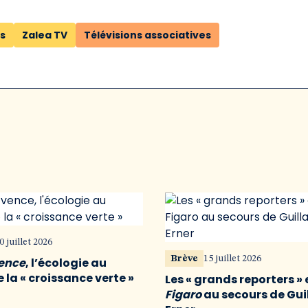
s
Zalea TV
Télévisions associatives
0 juillet 2026
Brève
15 juillet 2026
vence
, l’écologie au
 la « croissance verte »
Les « grands reporters » 
Figaro
au secours de Gu