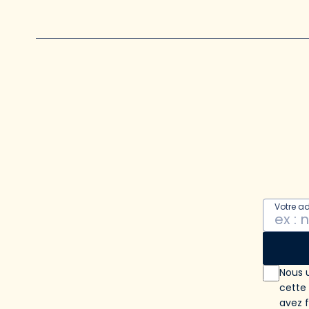
Votre a
Nous u
cette
avez 