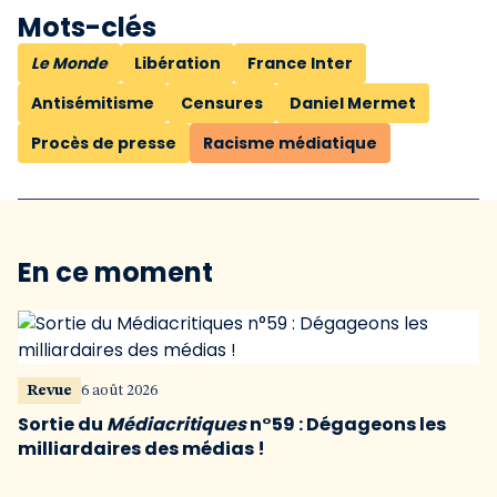
Mots-clés
Le Monde
Libération
France Inter
Antisémitisme
Censures
Daniel Mermet
Procès de presse
Racisme médiatique
En ce moment
Revue
6 août 2026
Sortie du
Médiacritiques
n°59 : Dégageons les
milliardaires des médias !