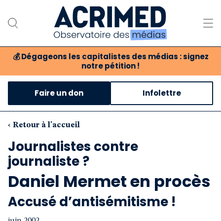
💰
Dégageons les capitalistes des médias : signez
notre pétition !
Notre association
Faire un don
Infolettre
Notre critique des médias
Nos propositions
‹ Retour à l'accueil
Journalistes contre
Notre revue
journaliste ?
Boutique
Daniel Mermet en procès
Accusé d’antisémitisme !