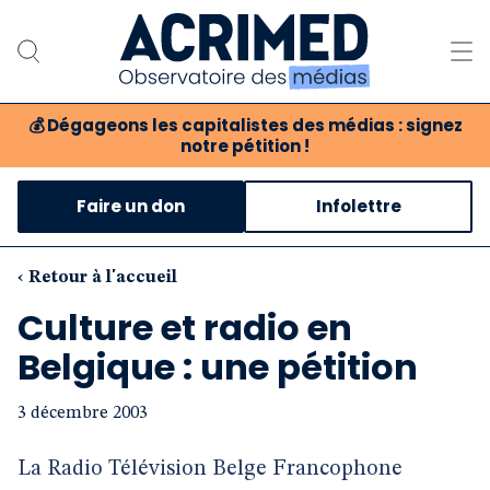
💰
Dégageons les capitalistes des médias : signez
notre pétition !
Notre association
Faire un don
Infolettre
Notre critique des médias
Nos propositions
‹ Retour à l'accueil
Culture et radio en
Notre revue
Belgique : une pétition
Boutique
3 décembre 2003
La Radio Télévision Belge Francophone