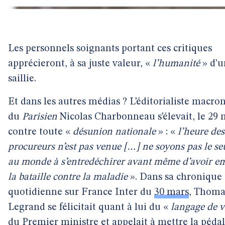
Les personnels soignants portant ces critiques
apprécieront, à sa juste valeur, «
l’humanité
» d’u
saillie.
Et dans les autres médias ? L’éditorialiste macro
du
Parisien
Nicolas Charbonneau s’élevait, le 29 
contre toute «
désunion nationale
» : «
l’heure des
procureurs n’est pas venue […] ne soyons pas le se
au monde à s’entredéchirer avant même d’avoir e
la bataille contre la maladie
». Dans sa chronique
quotidienne sur France Inter du
30 mars
, Thoma
Legrand se félicitait quant à lui du «
langage de v
du Premier ministre et appelait à mettre la péda