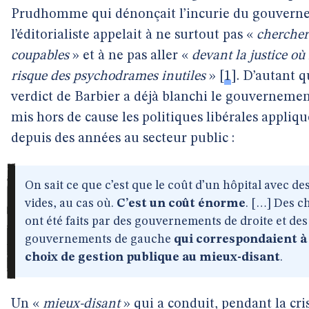
Prudhomme qui dénonçait l’incurie du gouvern
l’éditorialiste appelait à ne surtout pas «
chercher
coupables
» et à ne pas aller «
devant la justice où 
risque des psychodrames inutiles
»
[
1
]
. D’autant q
verdict de Barbier a déjà blanchi le gouverneme
mis hors de cause les politiques libérales appliq
depuis des années au secteur public :
On sait ce que c’est que le coût d’un hôpital avec des
vides, au cas où.
C’est un coût énorme
. […] Des c
ont été faits par des gouvernements de droite et des
gouvernements de gauche
qui correspondaient à
choix de gestion publique au mieux-disant
.
Un «
mieux-disant
» qui a conduit, pendant la cris