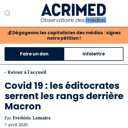
💰
Dégageons les capitalistes des médias : signez
notre pétition !
Notre association
Faire un don
Infolettre
Notre critique des médias
Nos propositions
‹ Retour à l'accueil
Covid 19 : les éditocrates
Notre revue
serrent les rangs derrière
Boutique
Macron
Par
Frédéric Lemaire
7 avril 2020