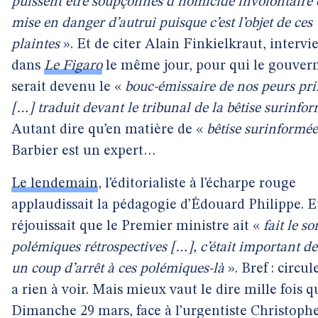
puissent être soupçonnés d’homicide involontaire 
mise en danger d’autrui puisque c’est l’objet de ces
plaintes
». Et de citer Alain Finkielkraut, intervi
dans
Le Figaro
le même jour, pour qui le gouve
serait devenu le «
bouc-émissaire de nos peurs pr
[…] traduit devant le tribunal de la bêtise surinfo
Autant dire qu’en matière de «
bêtise surinformée
Barbier est un expert…
Le lendemain
, l’éditorialiste à l’écharpe rouge
applaudissait la pédagogie d’Édouard Philippe. E
réjouissait que le Premier ministre ait «
fait le so
polémiques rétrospectives […], c’était important de
un coup d’arrêt à ces polémiques-là
». Bref : circule
a rien à voir. Mais mieux vaut le dire mille fois q
Dimanche 29 mars, face à l’urgentiste Christoph