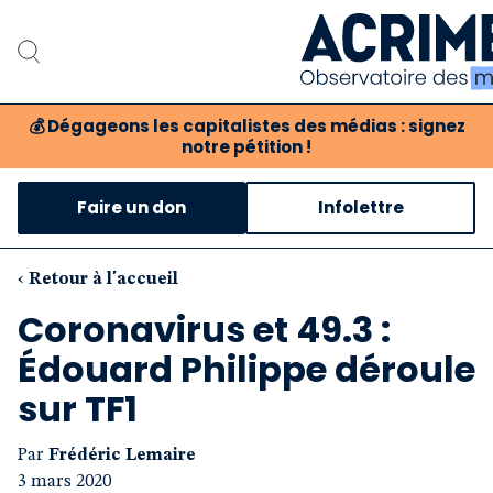
💰
Dégageons les capitalistes des médias : signez
notre pétition !
Notre associat
Faire un don
Infolettre
Notre critique des 
Nos propositio
‹ Retour à l'accueil
Coronavirus et 49.3 :
Notre revue
Édouard Philippe déroule
Boutique
sur TF1
Par
Frédéric Lemaire
3 mars 2020