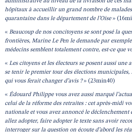
administrative au niveau de la livraison de ces maté
hôpitaux à accueillir un grand nombre de malades
quarantaine dans le département de l’Oise
» (16mi
«
Beaucoup de nos concitoyens se sont posé la ques
frontières, Marine Le Pen le demande par exemple po
médecins semblent totalement contre, est-ce que vo
«
Les citoyens et les électeurs se posent aussi une 
se tenir le premier tour des élections municipales,
qui vous ferait changer d’avis ?
» (23min40)
«
Édouard Philippe vous avez aussi marqué l’actual
celui de la réforme des retraites : cet après-midi v
nationale et vous avez annoncé le déclenchement de
allez adopter, faire adopter le texte sans avoir rec
interroger sur la question on écoute d’abord les réa