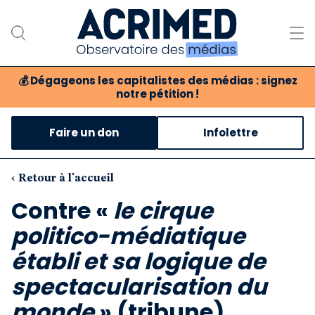
💰
Dégageons les capitalistes des médias : signez
notre pétition !
Notre association
Faire un don
Infolettre
Notre critique des médias
Nos propositions
‹ Retour à l'accueil
Contre «
le cirque
Notre revue
politico-médiatique
Boutique
établi et sa logique de
spectacularisation du
monde
» (tribune)