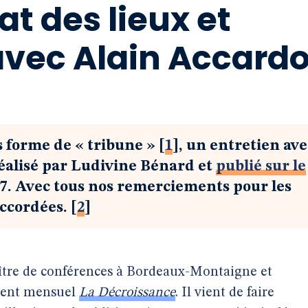
at des lieux et
avec Alain Accard
s forme de « tribune »
[
1
]
, un entretien ave
réalisé par Ludivine Bénard et
publié sur le
017. Avec tous nos remerciements pour les
accordées.
[
2
]
ître de conférences à Bordeaux-Montaigne et
llent mensuel
La Décroissance
. Il vient de faire