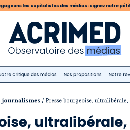
gageons les capitalistes des médias : signez notre pétit
Notre critique des médias
Nos propositions
Notre re
/
s journalismes
Presse bourgeoise, ultralibérale,
ise, ultralibérale,