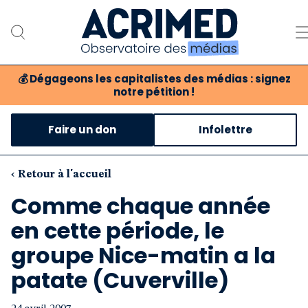
💰
Dégageons les capitalistes des médias : signez
notre pétition !
Notre association
Faire un don
Infolettre
Notre critique des médias
Nos propositions
‹ Retour à l'accueil
Comme chaque année
Notre revue
en cette période, le
Boutique
groupe Nice-matin a la
patate (Cuverville)