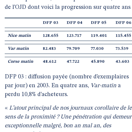
de l’OJD dont voici la progression sur quatre ans 
DFP 03
DFP 04
DFP 05
DFP 06
Nice matin
128.655
123.717
119.401
115.455
Var matin
82.483
79.709
77.030
73.539
Corse matin
48.612
47.722
45.890
43.603
DFP 03 : diffusion payée (nombre d’exemplaires
par jour) en 2003. En quatre ans,
Var-matin
a
perdu 10,8% d’acheteurs.
«
L’atout principal de nos journaux corollaire de l
sens de la proximité ? Une pénétration qui demeur
exceptionnelle malgré, bon an mal an, des