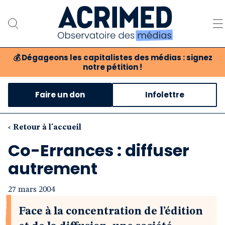
💰
Dégageons les capitalistes des médias : signez
notre pétition !
Notre association
Faire un don
Infolettre
Notre critique des médias
Nos propositions
‹ Retour à l'accueil
Co-Errances : diffuser
Notre revue
autrement
Boutique
27 mars 2004
Face à la concentration de l’édition