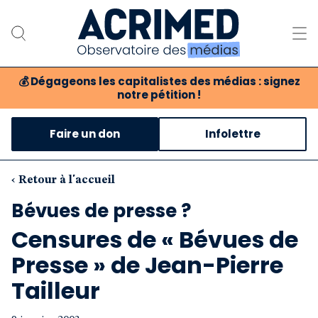
💰
Dégageons les capitalistes des médias : signez
notre pétition !
Notre association
Faire un don
Infolettre
Notre critique des médias
Nos propositions
‹ Retour à l'accueil
Bévues de presse ?
Notre revue
Censures de « Bévues de
Boutique
Presse » de Jean-Pierre
Tailleur