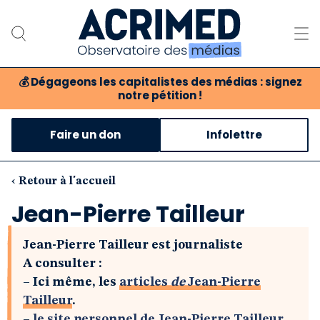
💰
Dégageons les capitalistes des médias : signez
notre pétition !
Notre association
Faire un don
Infolettre
Notre critique des médias
Nos propositions
‹ Retour à l'accueil
Jean-Pierre Tailleur
Notre revue
Jean-Pierre Tailleur est journaliste
Boutique
A consulter :
–
Ici même, les
articles
de
Jean-Pierre
Tailleur
.
–
le site personnel de Jean-Pierre Tailleur