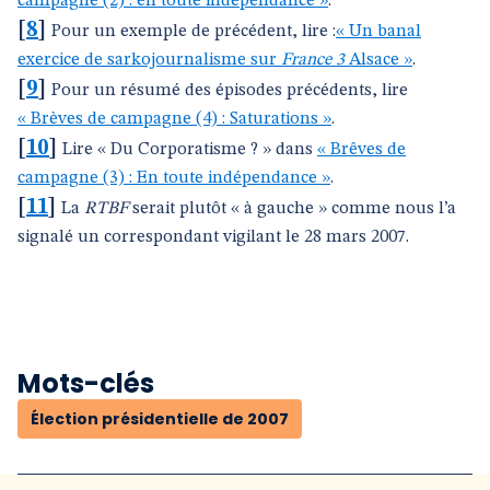
campagne (2) : en toute indépendance »
.
[
8
]
Pour un exemple de précédent, lire :
« Un banal
exercice de sarkojournalisme sur
France 3
Alsace »
.
[
9
]
Pour un résumé des épisodes précédents, lire
« Brèves de campagne (4) : Saturations »
.
[
10
]
Lire « Du Corporatisme ? » dans
« Brêves de
campagne (3) : En toute indépendance »
.
[
11
]
La
RTBF
serait plutôt « à gauche » comme nous l’a
signalé un correspondant vigilant le 28 mars 2007.
Mots-clés
Élection présidentielle de 2007