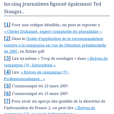
les cinq journalistes figurait également Ted
Stanger...
[
1
]
Pour une critique détaillée, on peut se reporter à
« Olivier Duhamel, expert-comptable du pluralisme »
.
[
2
]
Dans le
Guide d’application de la recommandation
relative à la campagne en vue de l’élection présidentielle
de 2007
, en fichier pdf.
[
3
]
Lire ici même « Trop de sondages » dans
« Brèves de
campagne (4) : Saturations »
.
[
4
]
Lire :
« Brèves de campagne (5) :
Professionnalismes... »
.
[
5
]
Communiqué du 22 mars 2007.
[
6
]
Communiqué du 23 mars 2007.
[
7
]
Pour avoir un aperçu des qualités de la directrice de
l’information de France 2, on peut lire
« Brèves de