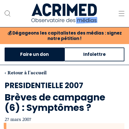
💰
Dégageons les capitalistes des médias : signez
notre pétition !
Notre association
Faire un don
Infolettre
Notre critique des médias
Nos propositions
‹ Retour à l'accueil
PRESIDENTIELLE 2007
Notre revue
Brèves de campagne
Boutique
(6) : Symptômes ?
27 mars 2007