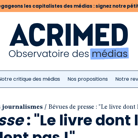
gageons les capitalistes des médias : signez notre pétit
Notre critique des médias
Nos propositions
Notre re
/
s journalismes
Bévues de presse : "Le livre dont 
sse
: "Le livre dont 
ent pas !"