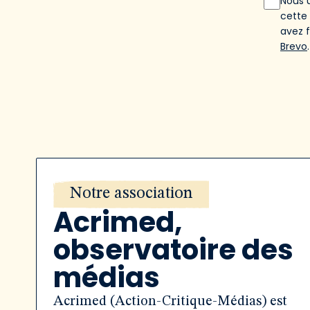
Nous u
cette
avez 
Brevo
.
Notre association
Acrimed,
observatoire des
médias
Acrimed (Action-Critique-Médias) est