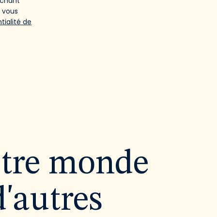
ochant
e vous
tialité de
utre monde
d'autres