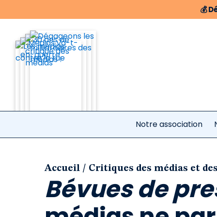
💰
Dé
Notre association
/
Accueil
Critiques des médias et de
Bévues de pre
médias ne parl