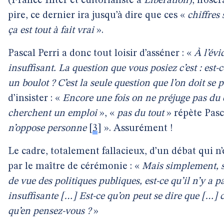
(France Inter et éditorialiste à
Libération
), n’ose
pire, ce dernier ira jusqu’à dire que ces «
chiffres
ça est tout à fait vrai
».
Pascal Perri a donc tout loisir d’asséner : «
À l’évi
insuffisant. La question que vous posiez c’est : est-c
un boulot ? C’est la seule question que l’on doit se 
d’insister : «
Encore une fois on ne préjuge pas du
cherchent un emploi
», «
pas du tout
» répète Pas
n’oppose personne
[
3
]
». Assurément !
Le cadre, totalement fallacieux, d’un débat qui n’
par le maître de cérémonie : «
Mais simplement, si
de vue des politiques publiques, est-ce qu’il n’y a 
insuffisante […] Est-ce qu’on peut se dire que […] c
qu’en pensez-vous ?
»