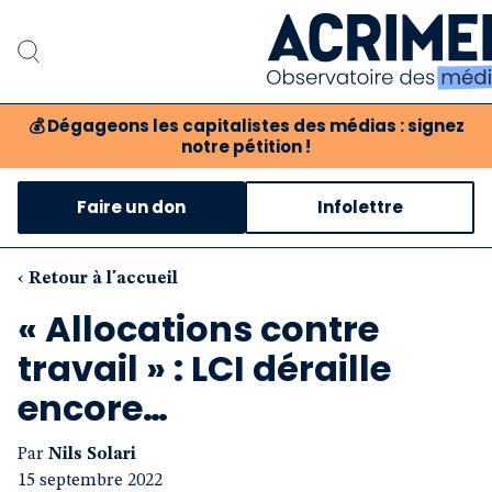
💰
Dégageons les capitalistes des médias : signez
notre pétition !
Notre association
Faire un don
Infolettre
Notre critique des méd
Nos propositions
‹ Retour à l'accueil
« Allocations contre
Notre revue
travail » : LCI déraille
Boutique
encore…
Par
Nils Solari
15 septembre 2022