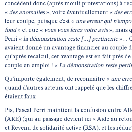
concèdent donc (après moult protestations) à re
«
des anomalies
», voire éventuellement «
des err
leur coulpe, puisque c’est «
une erreur qui n’empo
fond
» et que «
vous vous ferez votre avis
», mais q
Perri «
la démonstration reste […] pertinente
»… Qu
avaient donné un avantage financier au couple d
qu’après recalcul, cet avantage est en fait près de
couple en emploi ! «
La démonstration reste perti
Qu’importe également, de reconnaitre «
une erre
quand d’autres acteurs ont rappelé que les chiffr
étaient faux !
Pis, Pascal Perri maintient la confusion entre All
(ARE) (qui au passage devient ici « Aide au reto
et Revenu de solidarité active (RSA), et les réd