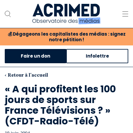
💰
Dégageons les capitalistes des médias : signez
notre pétition !
Notre association
Faire un don
Infolettre
Notre critique des médias
Nos propositions
‹ Retour à l'accueil
« A qui profitent les 100
Notre revue
jours de sports sur
Boutique
France Télévisions ? »
(CFDT-Radio-Télé)