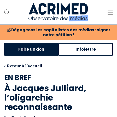
💰
Dégageons les capitalistes des médias : signez
notre pétition !
Notre association
Faire un don
Infolettre
Notre critique des médias
Nos propositions
‹ Retour à l'accueil
EN BREF
Notre revue
À Jacques Julliard,
Boutique
l’oligarchie
reconnaissante