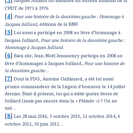
[
3
]
Jacques Julliard fut membre du bureau national de la
CFDT de 1973 à 1976.
[
4
]
Pour une histoire de la deuxième gauche : Hommage à
Jacques Julliard
, éditions de la BNF.
[
5
]
Lui aussi a participé en 2008 au livre d’hommage à
Jacques Julliard,
Pour une histoire de la deuxième gauche :
Hommage à Jacques Julliard
.
[
6
]
Bien sûr, Jean-Noël Jeanneney participa en 2008 au
livre d’hommages à Jacques Julliard,
Pour une histoire de
la deuxième gauche
…
[
7
]
Dont le PDG, Antoine Gallimard, a été lui aussi
promu commandeur de la Légion d’honneur le 14 juillet
dernier. Était-il présent, lui qui a édité quatre livres de
Julliard (mais pas encore dans la « Pléiade ») ? On ne
sait…
[
8
]
Les 28 mai 2016, 3 octobre 2015, 11 octobre 2014, 6
octobre 2012, 30 juin 2012…