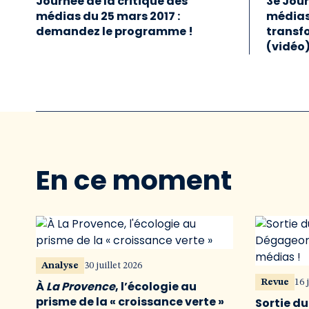
Journée de la critique des
3e Jour
médias du 25 mars 2017 :
médias 
demandez le programme !
transf
(vidéo
En ce moment
Analyse
30 juillet 2026
Revue
16 
À
La Provence
, l’écologie au
prisme de la « croissance verte »
Sortie d