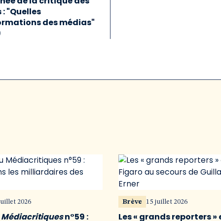
née de la critique des
: "Quelles
ormations des médias"
)
juillet 2026
Brève
15 juillet 2026
u
Médiacritiques
n°59 :
Les « grands reporters » 