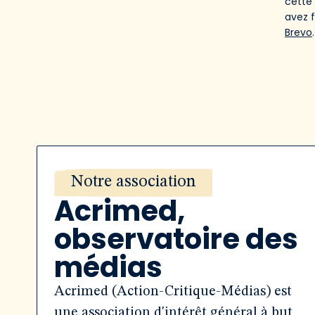
cette
avez 
Brevo
.
Notre association
Acrimed,
observatoire des
médias
Acrimed (Action-Critique-Médias) est
une association d'intérêt général à but