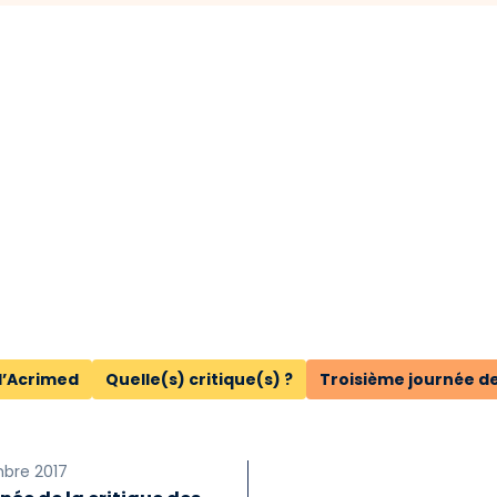
d’Acrimed
Quelle(s) critique(s) ?
Troisième journée de
bre 2017