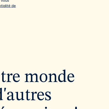
e vous
tialité de
utre monde
d'autres