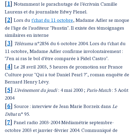
[
1
]
Notamment le parachutage de l’écrivain Camille
Laurens et du journaliste Edwy Plenel.
[
2
]
Lors du
t’chat du 11 octobre
, Madame Adler se moque
de l’âge de l’auditeur "Faustin". Il existe des témoignages
similaires en interne
[
3
]
Télérama
n°2856 du 6 octobre 2004. Lors du t’chat du
11 octobre, Madame Adler confirme involontairement :
"J’en ai ras le bol d’être comparée à Fidel Castro".
[
4
]
Le 28 avril 2003, 5 heures de promotion sur France
Culture pour "Qui a tué Daniel Pearl ?", roman enquête de
Bernard Henry Lévy.
[
5
]
L’événement du jeudi
: 4 mai 2000 ;
Paris-Match
: 5 Août
2004
[
6
]
Source : interview de Jean Marie Borzeix dans
Le
Débat
n° 95.
[
7
]
Panel radio 2003-2004 Médiamétrie septembre-
octobre 2003 et janvier-février 2004. Communiqué de