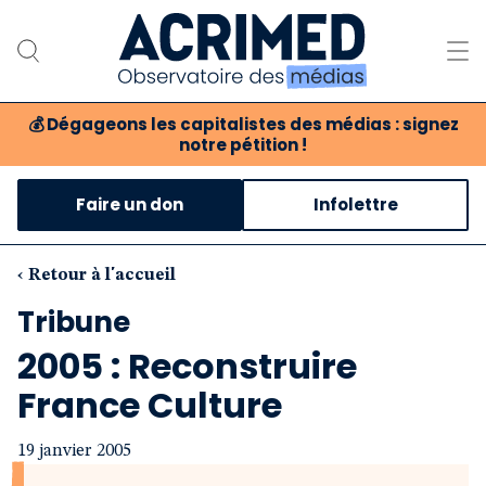
💰
Dégageons les capitalistes des médias : signez
notre pétition !
Notre association
Faire un don
Infolettre
Notre critique des médias
Nos propositions
‹ Retour à l'accueil
Tribune
Notre revue
2005 : Reconstruire
Boutique
France Culture
19 janvier 2005