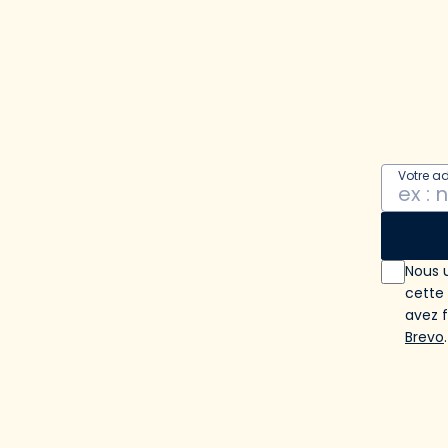
Votre a
Nous u
cette
avez 
Brevo
.