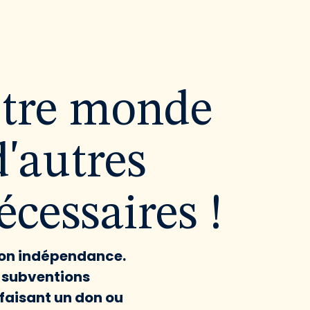
utre monde
d'autres
cessaires !
 son indépendance.
x subventions
faisant un don ou