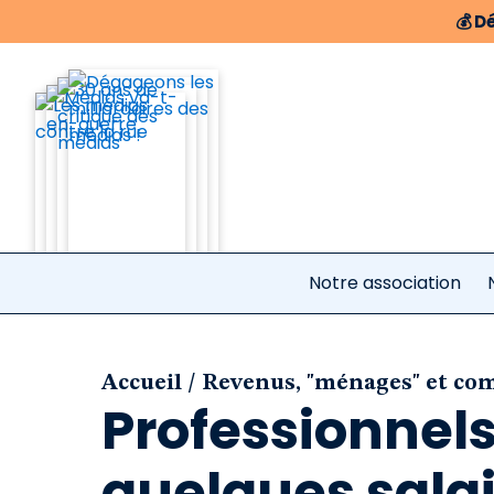
💰
Dé
Notre association
/
Accueil
Revenus, "ménages" et c
Professionnels
quelques salai