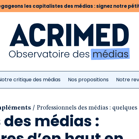
gageons les capitalistes des médias : signez notre pétit
Notre critique des médias
Nos propositions
Notre re
/
ompléments
Professionnels des médias : quelques 
 des médias :
res d’en haut en