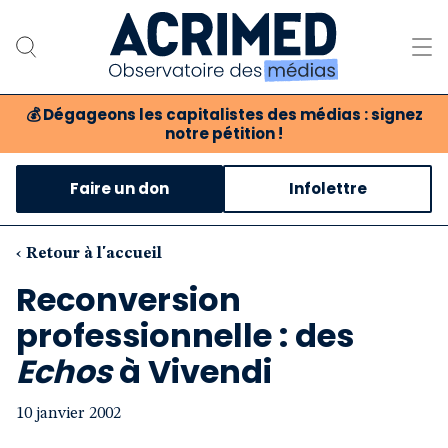
💰
Dégageons les capitalistes des médias : signez
notre pétition !
Notre association
Faire un don
Infolettre
Notre critique des médias
Nos propositions
‹ Retour à l'accueil
Reconversion
Notre revue
professionnelle : des
Boutique
Echos
à Vivendi
10 janvier 2002