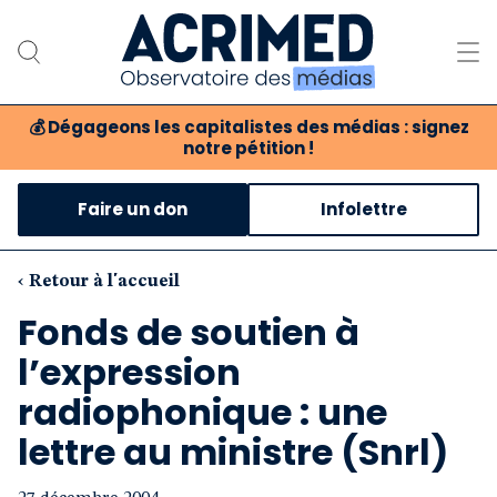
💰
Dégageons les capitalistes des médias : signez
notre pétition !
Notre association
Faire un don
Infolettre
Notre critique des médias
Nos propositions
‹ Retour à l'accueil
Fonds de soutien à
Notre revue
l’expression
Boutique
radiophonique : une
lettre au ministre (Snrl)