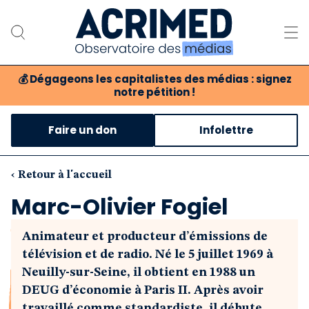
💰
Dégageons les capitalistes des médias : signez
notre pétition !
Notre association
Faire un don
Infolettre
Notre critique des médias
Nos propositions
‹ Retour à l'accueil
Marc-Olivier Fogiel
Notre revue
Animateur et producteur d’émissions de
Boutique
télévision et de radio. Né le 5 juillet 1969 à
Neuilly-sur-Seine, il obtient en 1988 un
DEUG d’économie à Paris II. Après avoir
travaillé comme standardiste, il débute