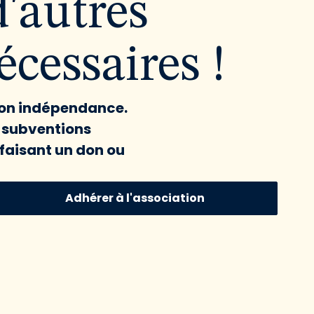
d'autres
cessaires !
 son indépendance.
x subventions
faisant un don ou
Adhérer à l'association