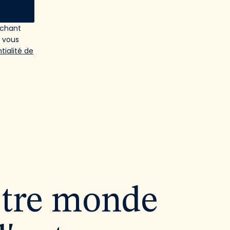
ochant
e vous
tialité de
utre monde