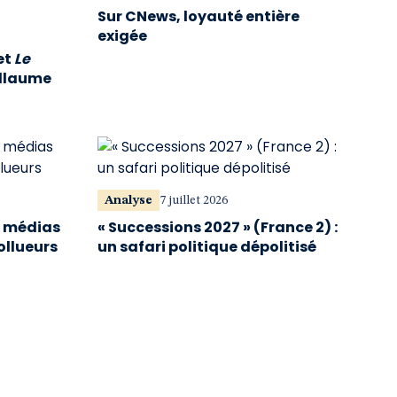
Sur CNews, loyauté entière
exigée
et
Le
illaume
Analyse
7 juillet 2026
s médias
« Successions 2027 » (France 2) :
ollueurs
un safari politique dépolitisé