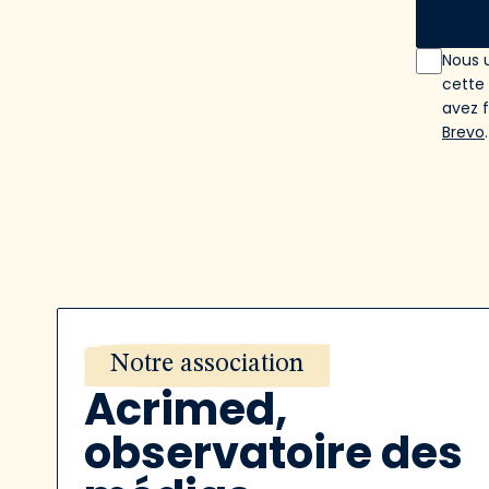
Nous u
cette
avez 
Brevo
.
Notre association
Acrimed,
observatoire des