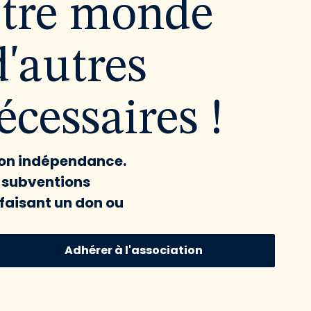
utre monde
d'autres
cessaires !
 son indépendance.
x subventions
faisant un don ou
Adhérer à l'association