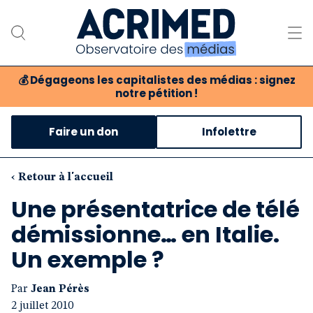
💰
Dégageons les capitalistes des médias : signez
notre pétition !
Notre association
Faire un don
Infolettre
Notre critique des médias
Nos propositions
‹ Retour à l'accueil
Une présentatrice de télé
Notre revue
démissionne… en Italie.
Boutique
Un exemple ?
Par
Jean Pérès
2 juillet 2010