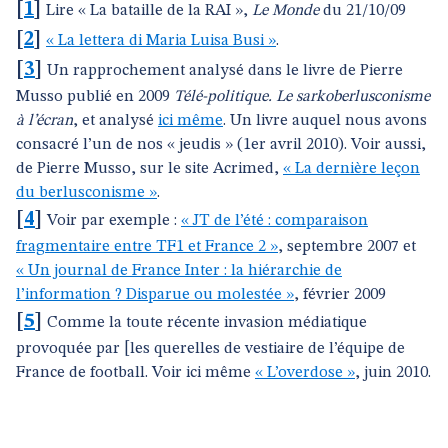
[
1
]
Lire « La bataille de la RAI »,
Le Monde
du 21/10/09
[
2
]
« La lettera di Maria Luisa Busi »
.
[
3
]
Un rapprochement analysé dans le livre de Pierre
Musso publié en 2009
Télé-politique. Le sarkoberlusconisme
à l’écran
, et analysé
ici même
. Un livre auquel nous avons
consacré l’un de nos « jeudis » (1er avril 2010). Voir aussi,
de Pierre Musso, sur le site Acrimed,
« La dernière leçon
du berlusconisme »
.
[
4
]
Voir par exemple :
« JT de l’été : comparaison
fragmentaire entre TF1 et France 2 »
, septembre 2007 et
« Un journal de France Inter : la hiérarchie de
l’information ? Disparue ou molestée »
, février 2009
[
5
]
Comme la toute récente invasion médiatique
provoquée par [les querelles de vestiaire de l’équipe de
France de football. Voir ici même
« L’overdose »
, juin 2010.