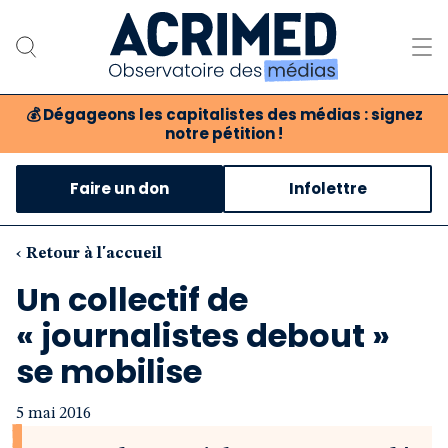
💰
Dégageons les capitalistes des médias : signez
notre pétition !
Notre association
Faire un don
Infolettre
Notre critique des médias
Nos propositions
‹ Retour à l'accueil
Un collectif de
Notre revue
« journalistes debout »
Boutique
se mobilise
5 mai 2016