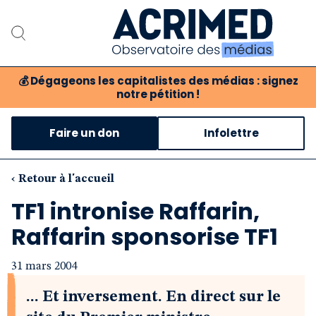
💰
Dégageons les capitalistes des médias : signez
notre pétition !
Notre association
Faire un don
Infolettre
Notre critique des médias
Nos propositions
‹ Retour à l'accueil
TF1 intronise Raffarin,
Notre revue
Raffarin sponsorise TF1
Boutique
31 mars 2004
... Et inversement. En direct sur le