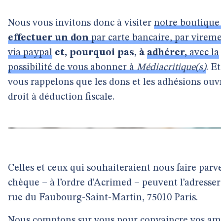
Nous vous invitons donc à visiter
notre boutique
effectuer un don
par carte bancaire, par virem
via paypal
et, pourquoi pas, à
adhérer,
avec la
possibilité de vous abonner à
Médiacritique(s)
. E
vous rappelons que les dons et les adhésions ouv
droit à déduction fiscale.
Celles et ceux qui souhaiteraient nous faire parv
chèque – à l’ordre d’Acrimed – peuvent l’adresser
rue du Faubourg-Saint-Martin, 75010 Paris.
Nous comptons sur vous pour convaincre vos ami