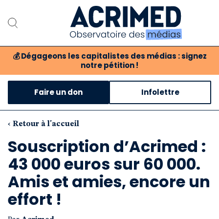
💰
Dégageons les capitalistes des médias : signez
notre pétition !
Notre association
Faire un don
Infolettre
Notre critique des médias
Nos propositions
‹ Retour à l'accueil
Souscription d’Acrimed :
Notre revue
43 000 euros sur 60 000.
Boutique
Amis et amies, encore un
effort !