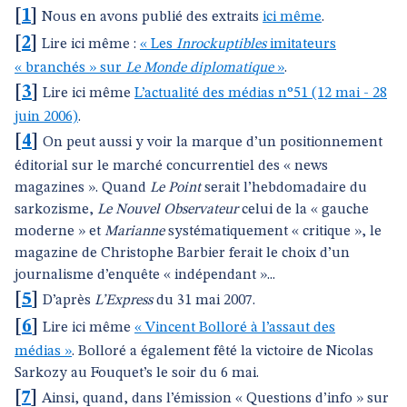
[
1
]
Nous en avons publié des extraits
ici même
.
[
2
]
Lire ici même :
« Les
Inrockuptibles
imitateurs
« branchés » sur
Le Monde diplomatique
»
.
[
3
]
Lire ici même
L’actualité des médias n°51 (12 mai - 28
juin 2006)
.
[
4
]
On peut aussi y voir la marque d’un positionnement
éditorial sur le marché concurrentiel des « news
magazines ». Quand
Le Point
serait l’hebdomadaire du
sarkozisme,
Le Nouvel Observateur
celui de la « gauche
moderne » et
Marianne
systématiquement « critique », le
magazine de Christophe Barbier ferait le choix d’un
journalisme d’enquête « indépendant »...
[
5
]
D’après
L’Express
du 31 mai 2007.
[
6
]
Lire ici même
« Vincent Bolloré à l’assaut des
médias »
. Bolloré a également fêté la victoire de Nicolas
Sarkozy au Fouquet’s le soir du 6 mai.
[
7
]
Ainsi, quand, dans l’émission « Questions d’info » sur