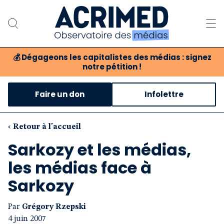
💰
Dégageons les capitalistes des médias : signez
notre pétition !
Notre association
Faire un don
Infolettre
Notre critique des médias
Nos propositions
‹ Retour à l'accueil
Sarkozy et les médias,
Notre revue
les médias face à
Boutique
Sarkozy
Par
Grégory Rzepski
4 juin 2007