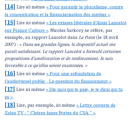
[
14
]
Lire ici même
« Pour garantir le pluralisme, contre
la concentration et la financiarisation des médias »
.
[
15
]
Lire ici même
« Les extases libérales d’Alain Lancelot
sur France Culture »
. Nicolas Sarkozy se réfère, par
exemple, au rapport Lancelot dans
Le Point
(le 18 avril
2007) :
« Dans ses grandes lignes, le dispositif actuel me
paraît satisfaisant. Le rapport Lancelot a formulé certaines
propositions d’amélioration et de renforcement. Je suis
favorable à ce qu’elles soient examinées. »
[
16
]
Lire ici même
« Pour une refondation de
l’audiovisuel public - La question du financement »
.
[
17
]
Lire ici même
« Dis-moi qui te paie, je te dirai qui tu
es »
.
[
18
]
Lire, par exemple, ici même
« Lettre ouverte de
Zalea TV : ‘‘ Chères âmes Fortes du CSA ’’ »
.