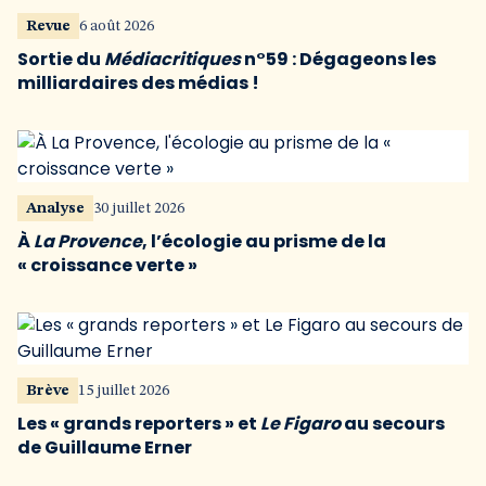
Revue
6 août 2026
Sortie du
Médiacritiques
n°59 : Dégageons les
milliardaires des médias !
Analyse
30 juillet 2026
À
La Provence
, l’écologie au prisme de la
« croissance verte »
Brève
15 juillet 2026
Les « grands reporters » et
Le Figaro
au secours
de Guillaume Erner