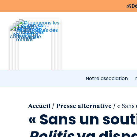
💰
Dé
Notre association
/
/
Accueil
Presse alternative
« Sans 
« Sans un sout
Politis
va dispa