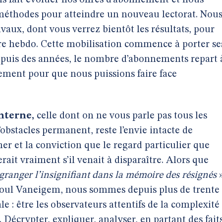
s fait évoluer nos offres d’abonnement et nous
méthodes pour atteindre un nouveau lectorat. Nou
vaux, dont vous verrez bientôt les résultats, pour
tre hebdo. Cette mobilisation commence à porter se
 depuis des années, le nombre d’abonnements repart 
ement pour que nous puissions faire face
interne,
celle dont on ne vous parle pas tous les
d’obstacles permanent, reste l’envie intacte de
er et la conviction que le regard particulier que
it vraiment s’il venait à disparaître. Alors que
granger l’insignifiant dans la mémoire des résignés
»
aoul Vaneigem, nous sommes depuis plus de trente
le : être les observateurs attentifs de la complexité
Décrypter, expliquer, analyser, en partant des faits