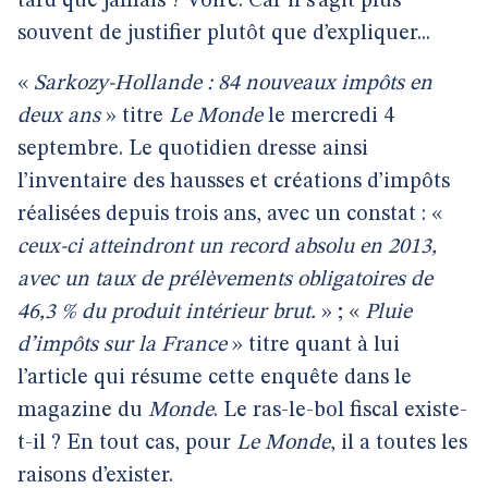
tard que jamais ? Voire. Car il s’agit plus
souvent de justifier plutôt que d’expliquer...
«
Sarkozy-Hollande : 84 nouveaux impôts en
deux ans
» titre
Le Monde
le mercredi 4
septembre. Le quotidien dresse ainsi
l’inventaire des hausses et créations d’impôts
réalisées depuis trois ans, avec un constat : «
ceux-ci atteindront un record absolu en 2013,
avec un taux de prélèvements obligatoires de
46,3 % du produit intérieur brut.
» ; «
Pluie
d’impôts sur la France
» titre quant à lui
l’article qui résume cette enquête dans le
magazine du
Monde
. Le ras-le-bol fiscal existe-
t-il ? En tout cas, pour
Le Monde
, il a toutes les
raisons d’exister.