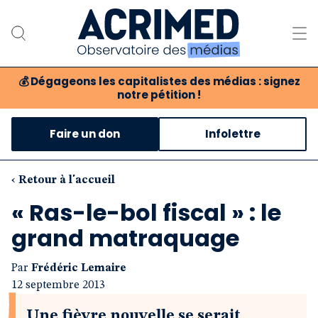
💰
Dégageons les capitalistes des médias : signez
notre pétition !
Notre association
Faire un don
Infolettre
Notre critique des médias
Nos propositions
‹ Retour à l'accueil
« Ras-le-bol fiscal » : le
Notre revue
grand matraquage
Boutique
Par
Frédéric Lemaire
12 septembre 2013
Une fièvre nouvelle se serait