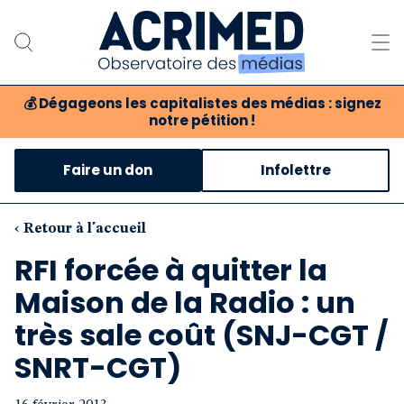
💰
Dégageons les capitalistes des médias : signez
notre pétition !
Notre association
Faire un don
Infolettre
Notre critique des médias
Nos propositions
‹ Retour à l'accueil
RFI forcée à quitter la
Notre revue
Maison de la Radio : un
Boutique
très sale coût (SNJ-CGT /
SNRT-CGT)