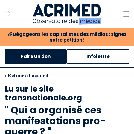
💰
Dégageons les capitalistes des médias : signez
notre pétition !
Notre association
Faire un don
Infolettre
Notre critique des médias
Nos propositions
‹ Retour à l'accueil
Lu sur le site
Notre revue
transnationale.org
Boutique
" Qui a organisé ces
manifestations pro-
guerre ? "